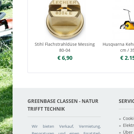
Stihl Flachstrahldüse Messing
Husqvarna Keh
80-04
cm / 35
€ 6,90
€ 2.1
GREENBASE CLASSEN - NATUR T
SERVI
RIFFT TECHNIK
Cooki
Elekt
Wir bieten Verkauf, Vermietung,
Über
Reparaturen und einen Ersatzteil-