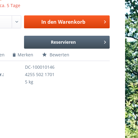
 ca. 5 Tage
In den
Warenkorb
Reservieren
hen
Merken
Bewerten
DC-100010146
r.:
4255 502 1701
5 kg