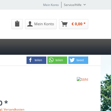
Mein Konto
Service/Hilfe
Mein Konto
€ 0,00 *
teilen
teilen
tweet
0 *
gl. Versandkosten