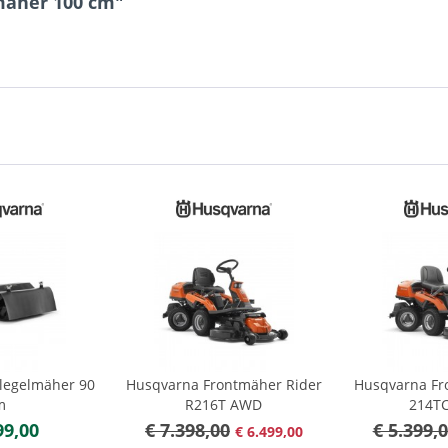
mäher 100 cm"
legelmäher 90
Husqvarna Frontmäher Rider
Husqvarna Fr
m
R216T AWD
214TC 
99,00
€ 7.398,00
€ 5.399,
€ 6.499,00