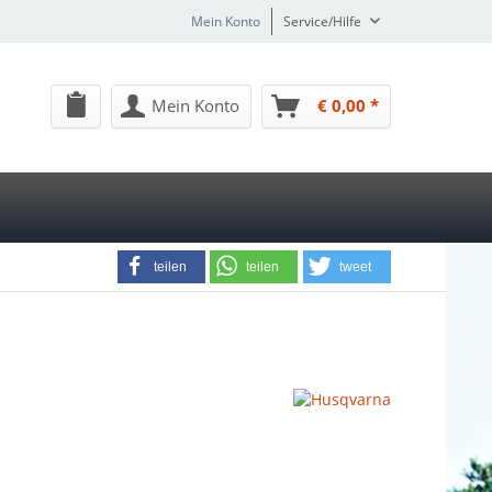
Mein Konto
Service/Hilfe
Mein Konto
€ 0,00 *
teilen
teilen
tweet