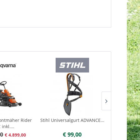
ontmäher Rider
Stihl Universalgurt ADVANCE...
Husqvarna K
inkl....
00
€ 99,00
€ 
€ 4.899,00