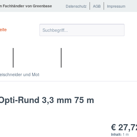
in Fachhändler von Greenbase
Datenschutz
AGB
Impressum
RE
AKTIONEN %
eischneider und Motorsensen
Zubehör
Opti-Rund 3,3 mm 75 m
€ 27,7
Inhalt:
1 m