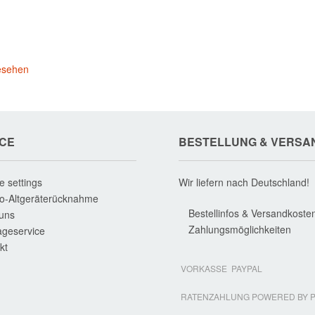
esehen
ICE
BESTELLUNG & VERSA
e settings
Wir liefern nach Deutschland!
ro-Altgeräterücknahme
Bestellinfos & Versandkoste
uns
Zahlungsmöglichkeiten
geservice
kt
VORKASSE
PAYPAL
RATENZAHLUNG POWERED BY P