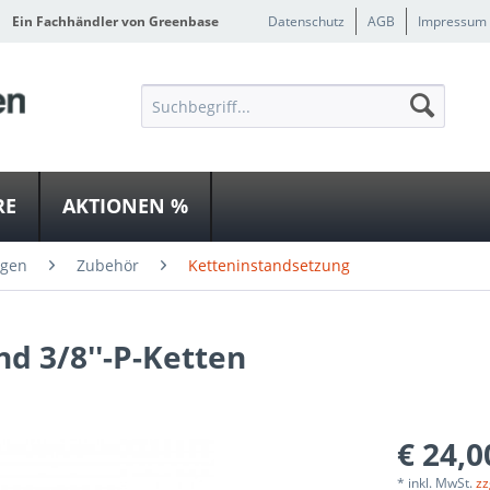
Ein Fachhändler von Greenbase
Datenschutz
AGB
Impressum
RE
AKTIONEN %
ägen
Zubehör
Ketteninstandsetzung
und 3/8''-P-Ketten
€ 24,0
* inkl. MwSt.
zz