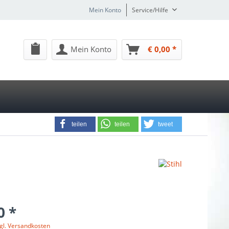
Mein Konto
Service/Hilfe
Mein Konto
€ 0,00 *
teilen
teilen
tweet
0 *
gl. Versandkosten