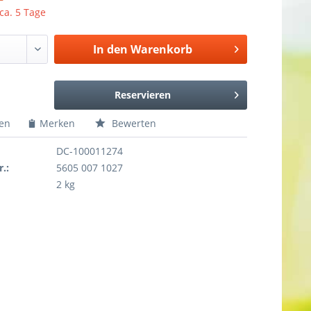
 ca. 5 Tage
In den
Warenkorb
Reservieren
hen
Merken
Bewerten
DC-100011274
r.:
5605 007 1027
2 kg